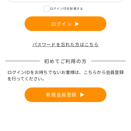
サプリメント
ログインIDを記憶する
ログイン
THE KAHALA Bath Amenities
ザ・カハラ バスアメニティ
パスワードを忘れた方はこちら
est're
初めてご利用の方
ログインIDをお持ちでないお客様は、こちらから会員登録
を行ってください。
提携ブランド
新規会員登録
SWISS PERFECTION
スイス・パーフェクション
Noage
皮膚科・形成外科・美容医療