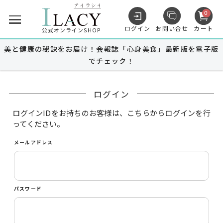
0
ログイン
お問い合せ
カート
公式オンラインSHOP
美と健康の秘訣をお届け！会報誌「心身美食」最新版を電子版
でチェック！
キャンペーン
ログイン
商品を探す
ログインIDをお持ちのお客様は、こちらからログインを行
ってください。
メールアドレス
MUNOAGE
スキンケア
MUNOAGE
ヘアケア
パスワード
Advanced Medical Care