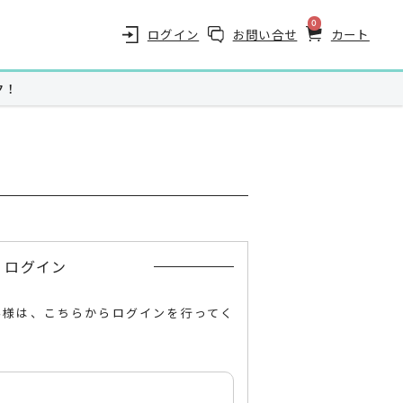
0
ログイン
お問い合せ
カート
ク！
商品一覧（カテゴリ別）
スキンケア
ヘアケア
ログイン
スキンケアプレミアム
サンノット(UVケア)
客様は、こちらからログインを行ってく
サプリメント
至福のグルメ
ザ・カハラ バスアメニティー