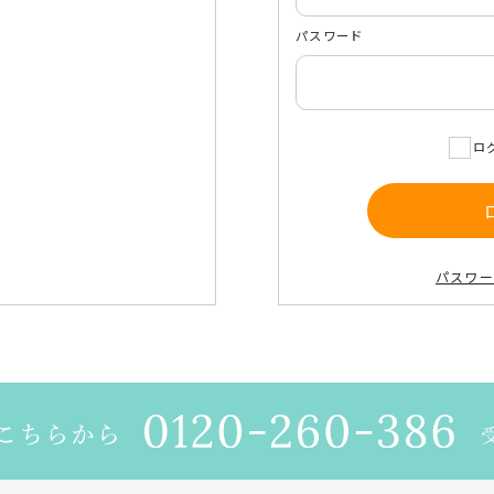
パスワード
dical Care
サプリメント
至福のグルメ
ローゲン」
ビタコンプレックス
クトビオン酸
DHA＆EPA
ロ
ヒアルロン酸
パスワ
est're
デリケートソフトウォッシュ
デリケートソフトジェルクリーム
デリケートリッチオイルセラム
インナージェル ラクトバチルス乳酸菌配
オイルインバスソルト