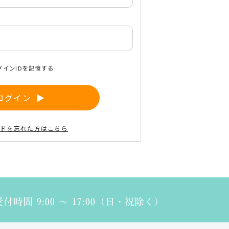
女性のセルフケア
会社概要
ご利用ガイド
グインIDを記憶する
利用規約
プライバシーポリシー
ログイン
特定商取引に基づく表記
よくあるご質問
ードを忘れた方はこちら
お問い合わせ
RTTGポイント利用規約
ラクラク定期便
ILACY（アイラシイ）とは
合