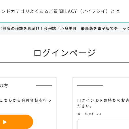
ランド
カテゴリ
よくあるご質問
ILACY（アイラシイ）とは
と健康の秘訣をお届け！会報誌「心身美食」最新版を電子版でチェッ
ログインページ
高機能ハリ弾力化粧水
紫外線対策サプリメント
の方
高機能ハリ弾力クリーム
日焼け止めスプレー
、こちらから会員登録を行っ
ログインIDをお持ちのお
フェイスマスク
日焼け止めクリーム（色付）
ださい。
日焼け止めクリーム（無色）
メールアドレス
日焼け止めパウダー