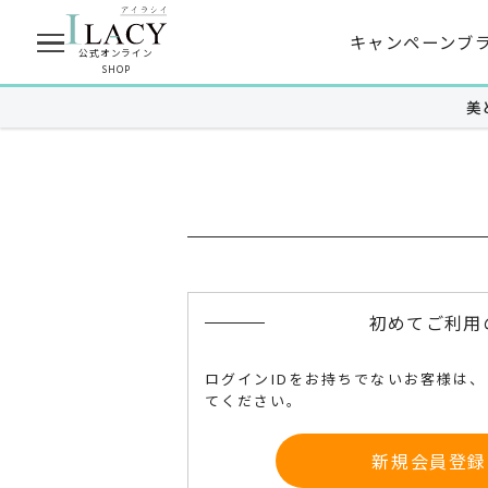
キャンペーン
ブ
公式オンライン
SHOP
美
商品を探す
MUNOAGE
スキンケア
クレンジング
高濃度アイクリーム
初めてご利用
洗顔
導入美白美容液
ログインIDをお持ちでないお客様は
ハリうるおい化粧水
ピーリング美容液
てください。
薬用美白化粧水
特濃うるおい美容液
新規会員登録
ハリ弾力クリーム
シャイニング美容液