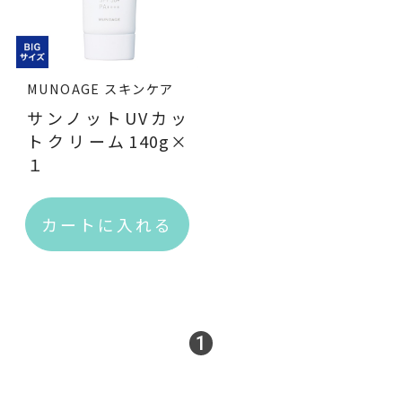
よくあるご質問
お問い合わせ
MUNOAGE スキンケア
RTTGポイント利用規約
サンノットUVカッ
ラクラク定期便
トクリーム140g×
１
ILACY（アイラシイ）とは
カートに入れる
1