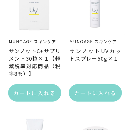
サプリメント
THE KAHALA Bath Amenities
ザ・カハラ バスアメニティ
MUNOAGE スキンケア
MUNOAGE スキンケア
est're
サンノットC+サプリ
サンノットUVカッ
メント30粒×１【軽
トスプレー50g×１
減税率対応商品（税
率8％）】
提携ブランド
カートに入れる
カートに入れる
SWISS PERFECTION
スイス・パーフェクション
Noage
皮膚科・形成外科・美容医療