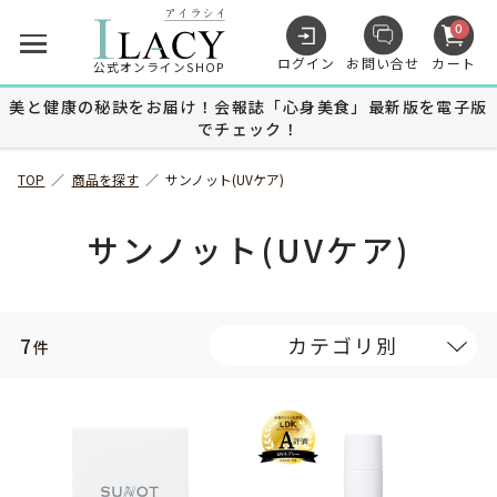
0
ログイン
お問い合せ
カート
公式オンラインSHOP
美と健康の秘訣をお届け！会報誌「心身美食」最新版を電子版
でチェック！
キャンペーン
TOP
／
商品を探す
／
サンノット(UVケア)
商品を探す
サンノット(UVケア)
MUNOAGE
スキンケア
7
カテゴリ別
件
MUNOAGE
ヘアケア
Advanced Medical Care