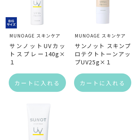
サプリメント
至福のグルメ
ザ・カハラ バスアメニティー
女性のセルフケア
MUNOAGE スキンケア
MUNOAGE スキンケア
サンノットUVカッ
サンノット スキンプ
トスプレー140g×
ロテクトトーンアッ
１
プUV25g×１
会社概要
カートに入れる
カートに入れる
ご利用ガイド
利用規約
プライバシーポリシー
特定商取引に基づく表記