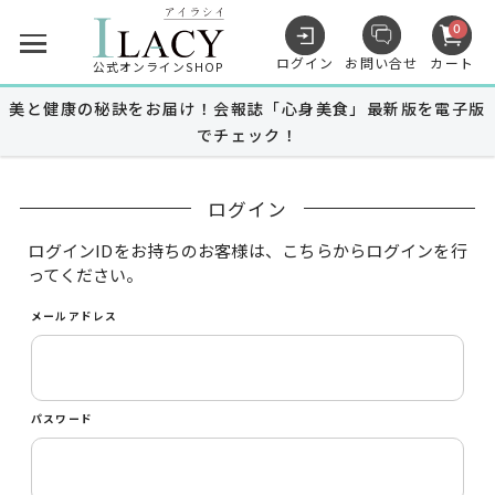
0
ログイン
お問い合せ
カート
公式オンラインSHOP
美と健康の秘訣をお届け！会報誌「心身美食」最新版を電子版
でチェック！
キャンペーン
ログイン
商品を探す
ログインIDをお持ちのお客様は、こちらからログインを行
ってください。
メールアドレス
MUNOAGE
スキンケア
MUNOAGE
ヘアケア
パスワード
Advanced Medical Care