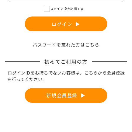
サプリメント
ログインIDを記憶する
ログイン
THE KAHALA Bath Amenities
ザ・カハラ バスアメニティ
パスワードを忘れた方はこちら
est're
初めてご利用の方
ログインIDをお持ちでないお客様は、こちらから会員登録
を行ってください。
提携ブランド
新規会員登録
SWISS PERFECTION
スイス・パーフェクション
Noage
皮膚科・形成外科・美容医療