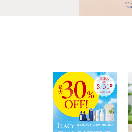
MUNOAGE
Advanced Me
ヘアケア
育毛剤
高純度「プラズマ
シャンプー
エクオールN+ラ
コンディショナー
からだ元気
ブラシ
ALA50プレミアム
ザ・カハラ バスアメニティ
バスアメニティ フルセットBOX
ヘアケア
ボディケア
バス用品