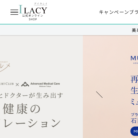
キャンペーン
ブ
公式オンライン
SHOP
美
商品を探す
MUNOAGE
スキンケア
クレンジング
高濃度アイクリーム
洗顔
導入美白美容液
ハリうるおい化粧水
ピーリング美容液
薬用美白化粧水
特濃うるおい美容液
ハリ弾力クリーム
シャイニング美容液