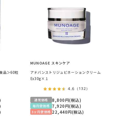
MUNOAGE スキンケア
食品＞60粒
アドバンストリジュビネーションクリーム
Ex30g×１
ス
4.6
（132）
)
8,800円(税込)
通常価格
)
7,920円(税込)
毎月便価格
)
22,440円(税込)
3ヶ月便価格