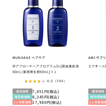
MUNOAGE ヘアケア
AMCサプ
WアプローチヘアプログラムEx[頭皮美容液
エクオール
60mL/薬用育毛剤60mL]×１
4.0
（584）
7,051円(税込)
通常価格
通常価格
6,345円(税込)
毎月便価格
毎月便価格
17,980円(税込)
3ヶ月便価格
3ヶ月便価