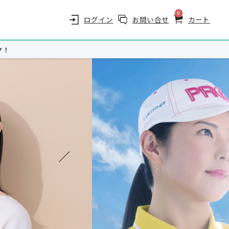
0
ログイン
お問い合せ
カート
ク！
商品一覧（カテゴリ別）
スキンケア
ヘアケア
スキンケアプレミアム
サンノット(UVケア)
サプリメント
至福のグルメ
ザ・カハラ バスアメニティー