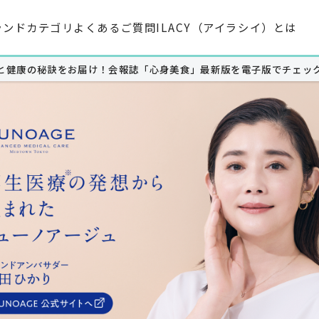
ランド
カテゴリ
よくあるご質問
ILACY（アイラシイ）とは
と健康の秘訣をお届け！会報誌「心身美食」最新版を電子版でチェッ
高機能ハリ弾力化粧水
紫外線対策サプリメント
高機能ハリ弾力クリーム
日焼け止めスプレー
フェイスマスク
日焼け止めクリーム（色付）
日焼け止めクリーム（無色）
日焼け止めパウダー