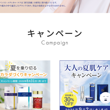
dical Care
サプリメント
至福のグルメ
ローゲン」
ビタコンプレックス
クトビオン酸
DHA＆EPA
キャンペーン
ヒアルロン酸
Campaign
est're
デリケートソフトウォッシュ
デリケートソフトジェルクリーム
デリケートリッチオイルセラム
インナージェル ラクトバチルス乳酸菌配
オイルインバスソルト