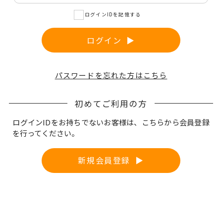
サプリメント
ログインIDを記憶する
ログイン
THE KAHALA Bath Amenities
ザ・カハラ バスアメニティ
パスワードを忘れた方はこちら
est're
初めてご利用の方
ログインIDをお持ちでないお客様は、こちらから会員登録
を行ってください。
提携ブランド
新規会員登録
SWISS PERFECTION
スイス・パーフェクション
Noage
皮膚科・形成外科・美容医療