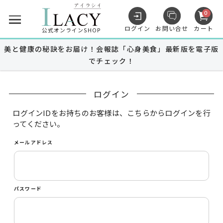
0
ログイン
お問い合せ
カート
公式オンラインSHOP
美と健康の秘訣をお届け！会報誌「心身美食」最新版を電子版
でチェック！
キャンペーン
ログイン
商品を探す
ログインIDをお持ちのお客様は、こちらからログインを行
ってください。
メールアドレス
MUNOAGE
スキンケア
MUNOAGE
ヘアケア
パスワード
Advanced Medical Care