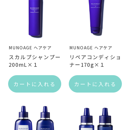
サプリメント
THE KAHALA Bath Amenities
ザ・カハラ バスアメニティ
MUNOAGE ヘアケア
MUNOAGE ヘアケア
est're
スカルプシャンプー
リペアコンディショ
200mL×１
ナー170g×１
提携ブランド
カートに入れる
カートに入れる
SWISS PERFECTION
スイス・パーフェクション
Noage
皮膚科・形成外科・美容医療