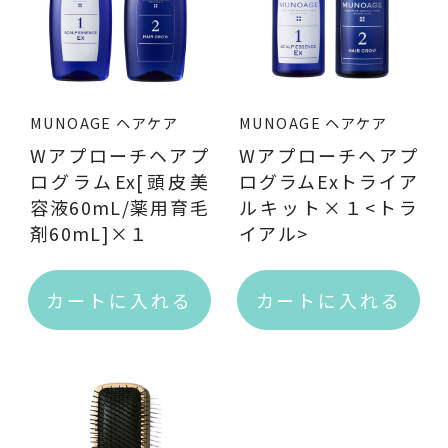
ブランド一覧
MUNOAGE ヘアケア
MUNOAGE ヘアケア
Wアプローチヘアプ
Wアプローチヘアプ
ログラムEx[頭皮美
ログラムExトライア
容液60mL/薬用育毛
ルキット×１<トラ
商品一覧（カテゴリ別）
剤60mL]×１
イアル>
カートに入れる
カートに入れる
スキンケア
ヘアケア
スキンケアプレミアム
サンノット(UVケア)