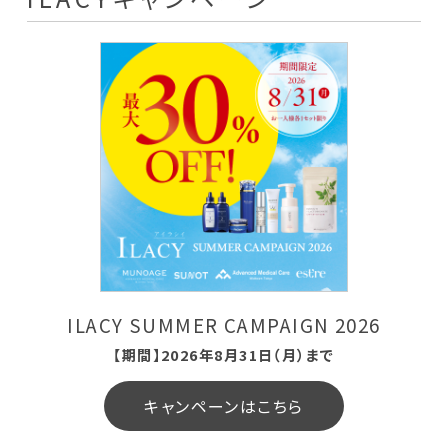
サプリメント
THE KAHALA Bath Amenities
ザ・カハラ バスアメニティ
est're
提携ブランド
ILACY SUMMER CAMPAIGN 2026
SWISS PERFECTION
【期間】2026年8月31日（月）まで
スイス・パーフェクション
キャンペーンはこちら
Noage
皮膚科・形成外科・美容医療