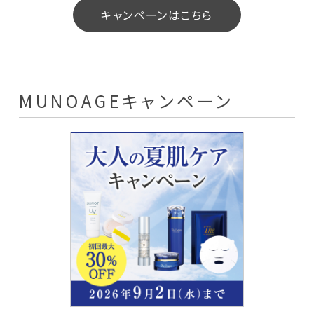
キャンペーンはこちら
よくあるご質問
お問い合わせ
RTTGポイント利用規約
MUNOAGEキャンペーン
ラクラク定期便
ILACY（アイラシイ）とは