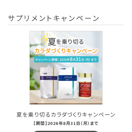
サプリメント
サプリメントキャンペーン
至福のグルメ
ザ・カハラ バスアメニティー
女性のセルフケア
会社概要
ご利用ガイド
利用規約
夏を乗り切るカラダづくりキャンペーン
プライバシーポリシー
【期間】2026年8月31日（月）まで
特定商取引に基づく表記