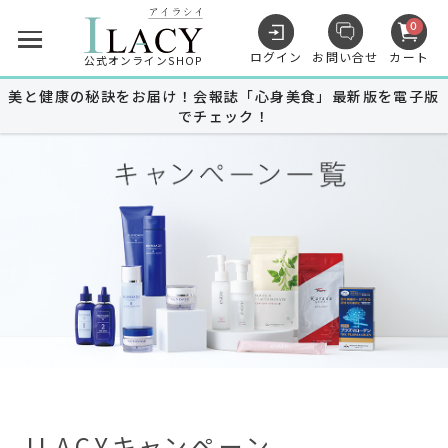
0
ログイン
お問い合せ
カート
公式オンラインSHOP
美と健康の秘訣をお届け！会報誌「心身美食」最新版を電子版
でチェック！
キャンペーン
商品を探す
MUNOAGE
スキンケア
MUNOAGE
ヘアケア
Advanced Medical Care
ILACYキャンペーン