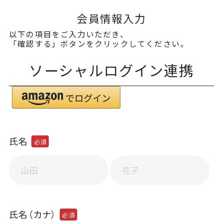
サプリメント
会員情報入力
以下の項目をご入力いただき、
THE KAHALA Bath Amenities
「確認する」ボタンをクリックしてください。
ザ・カハラ バスアメニティ
ソーシャルログイン連携
est're
提携ブランド
氏名
必須
SWISS PERFECTION
スイス・パーフェクション
Noage
氏名（カナ）
必須
皮膚科・形成外科・美容医療