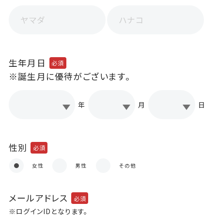
ブランド一覧
生年月日
必須
※誕生月に優待がございます。
年
月
日
商品一覧（カテゴリ別）
性別
必須
スキンケア
女性
男性
その他
ヘアケア
スキンケアプレミアム
メールアドレス
必須
サンノット(UVケア)
※ログインIDとなります。