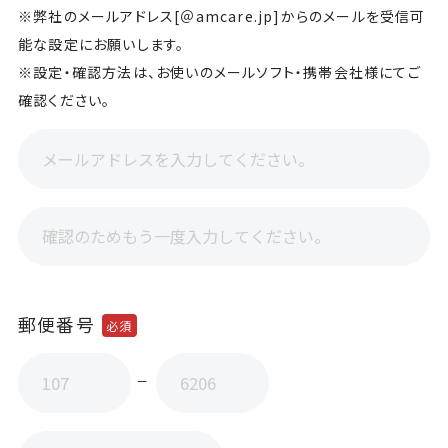
※弊社のメールアドレス[＠amcare.jp]からのメールを受信可
サプリメント
能な設定にお願いします。
至福のグルメ
※設定・確認方法は、お使いのメールソフト・携帯会社様にてご
ザ・カハラ バスアメニティー
確認ください。
女性のセルフケア
会社概要
ご利用ガイド
郵便番号
必須
利用規約
プライバシーポリシー
ー
特定商取引に基づく表記