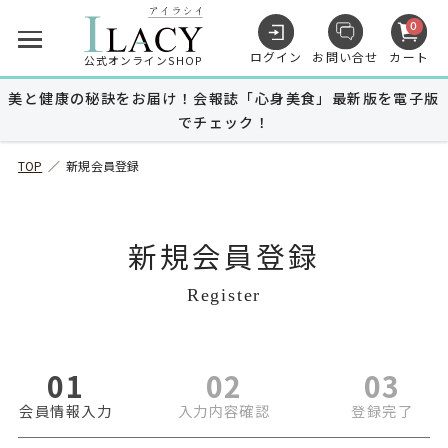
0
ログイン
お問い合せ
カート
公式オンラインSHOP
美と健康の秘訣をお届け！会報誌「心身美食」最新版を電子版
でチェック！
キャンペーン
TOP
／
新規会員登録
商品を探す
新規会員登録
MUNOAGE
Register
スキンケア
MUNOAGE
ヘアケア
01
02
03
会員情報入力
入力内容確認
登録完了
Advanced Medical Care